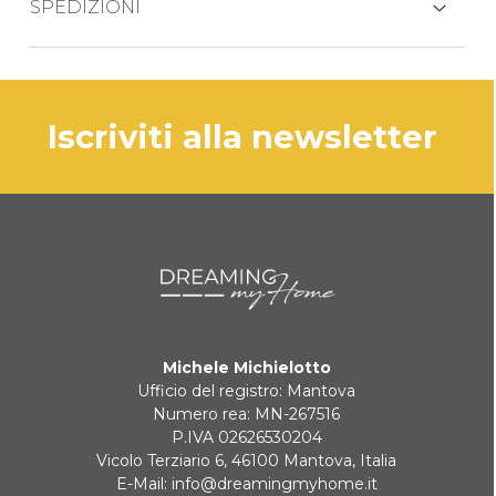
SPEDIZIONI
PAYPAL
cucchiaio bebè
Il prodotto viene generalmente spedito
forchetta bebè
BONIFICO BANCARIO
entro 3-5 giorni lavorativi mezzo corriere
coltello bebè
espresso BRT.
iscriviti alla newsletter
cucchiaino bebè
KLARNA
Pagamento in 3 rate senza interessi per ordini superiori a 35 €
REINDIRIZZAMENTI BANCARI
Michele Michielotto
Ufficio del registro: Mantova
Numero rea: MN-267516
P.IVA 02626530204
Vicolo Terziario 6, 46100 Mantova, Italia
E-Mail:
info@dreamingmyhome.it