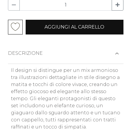
AGGIUNGI AL CARRELLO
DESCRIZIONE
Il design si distingue per un mix armonioso
tra illustrazioni dettagliate in stile disegno a
matita e tocchi di colore vivace, creando un
effetto giocoso ed elegante allo stesso
tempo. Gli eleganti protagonisti di questo
set includono un elefante curioso, un
giaguaro dallo sguardo attento e un tucano
con cappello, tutti rappresentati con tratti
raffinati e un tocco di simpatia.