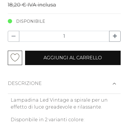
18,20 €
IVA inclusa
DISPONIBILE
AGGIUNGI AL CARRELLO
DESCRIZIONE
Lampadina Led Vintage a spirale per un
effetto di luce greadevole e rilassante.
Disponbile in 2 varianti colore: