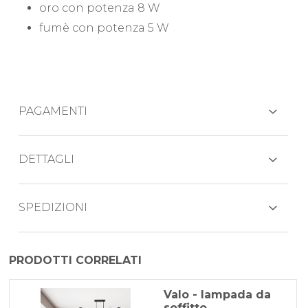
oro con potenza 8 W
fumè con potenza 5 W
PAGAMENTI
CARTE DI CREDITO
DETTAGLI
Dimensioni:
SPEDIZIONI
PAYPAL
diametro 95 mm.
Il prodotto viene generalmente spedito
altezza 138 mm.
PRODOTTI CORRELATI
BONIFICO BANCARIO
entro 3-5 giorni lavorativi.
fascio luminoso 360°
Valo - lampada da
soffitto