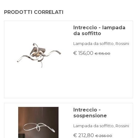
profondità 120 mm
Il prodotto viene generalmente spedito
potenza 8 W
PRODOTTI CORRELATI
BONIFICO BANCARIO
entro 3-5 giorni lavorativi.
Intreccio - lampada
da soffitto
KLARNA
Lampada da soffitto, Rossini
€ 156,00
€ 195.00
Pagamento in 3 rate senza interessi per ordini superiori a 35 €
REINDIRIZZAMENTI BANCARI
Intreccio -
sospensione
Lampada da soffitto, Rossini
€ 212,80
€ 266.00