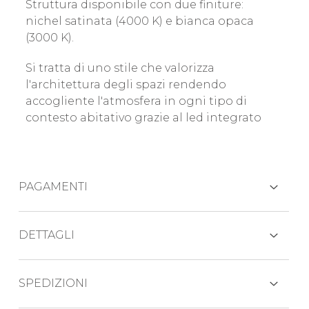
Struttura disponibile con due finiture:
nichel satinata (4000 K) e bianca opaca
(3000 K).
Si tratta di uno stile che valorizza
l'architettura degli spazi rendendo
accogliente l'atmosfera in ogni tipo di
contesto abitativo grazie al led integrato
PAGAMENTI
CARTE DI CREDITO
DETTAGLI
altezza 300 mm
SPEDIZIONI
larghezza 90 mm
PAYPAL