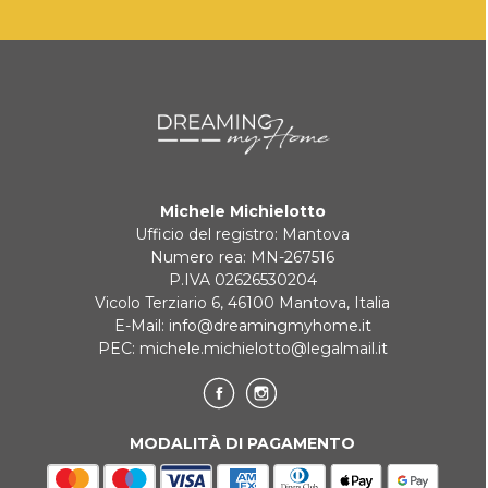
accoglierne i fiori.
KLARNA
Dimensioni: 24 x 18 cm
Pagamento in 3 rate senza interessi per ordini superiori a 35 €
REINDIRIZZAMENTI BANCARI
Michele Michielotto
Ufficio del registro: Mantova
Numero rea: MN-267516
P.IVA 02626530204
Vicolo Terziario 6, 46100 Mantova, Italia
E-Mail:
info@dreamingmyhome.it
PEC:
michele.michielotto@legalmail.it
MODALITÀ DI PAGAMENTO