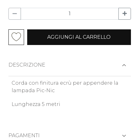
AGGIUNGI AL CARRELLO
DESCRIZIONE
Corda con finitura ecrù per appendere la
lampada Pic-Nic
Lunghezza 5 metri
PAGAMENTI