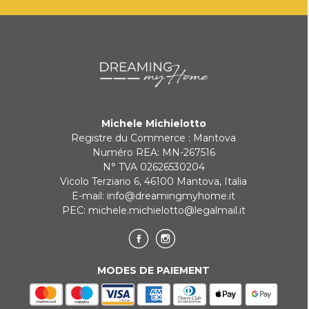
délais de livraison seront communiqués
VIREMENT BANCAIRE
rapidement.
KLARNA
Paiement en 3 fois sans intérêt pour les commandes supérieures à
35 €
Michele Michielotto
REDIRECTIONS BANCAIRES
Registre du Commerce : Mantova
Numéro REA: MN-267516
N° TVA 02626530204
Vicolo Terziario 6, 46100 Mantova, Italia
E-mail:
info@dreamingmyhome.it
PEC:
michele.michielotto@legalmail.it
MODES DE PAIEMENT