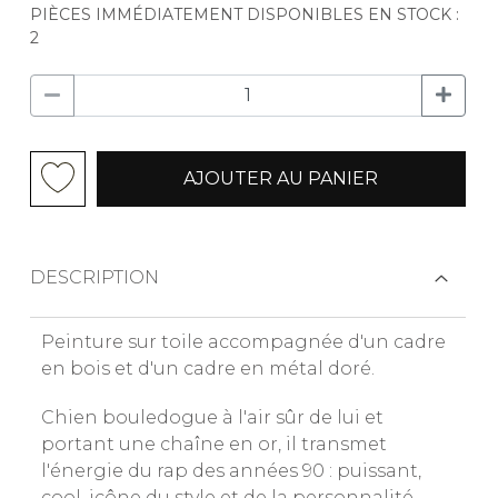
PIÈCES IMMÉDIATEMENT DISPONIBLES EN STOCK :
2
AJOUTER AU PANIER
DESCRIPTION
Peinture sur toile accompagnée d'un cadre
en bois et d'un cadre en métal doré.
Chien bouledogue à l'air sûr de lui et
portant une chaîne en or, il transmet
l'énergie du rap des années 90 : puissant,
cool, icône du style et de la personnalité.