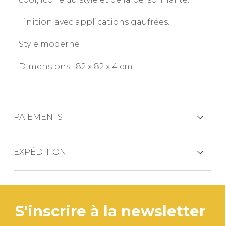
Finition avec applications gaufrées.
Style moderne
Dimensions : 82 x 82 x 4 cm
PAIEMENTS
CARTES DE CRÉDIT
EXPÉDITION
Le produit est généralement expédié dans
les 3 jours ouvrables.
PAYPAL
s'inscrire à la newsletter
Si le produit est en rupture de stock, les