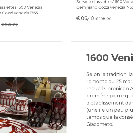
Service d'assiettes 1600 Vene
assiettes 1600 Venezia,
Geminiano Cozzi Venezia 176
 Cozzi Venezia 1765
€ 86,40
€ 108.00
0
€ 648.00
1600 Ven
Selon la tradition, l
remonte au 25 mars 
recueil Chronicon Al
première pierre qu
d'établissement dan
(une île un peu pl
temps que la conséc
Giacometo.