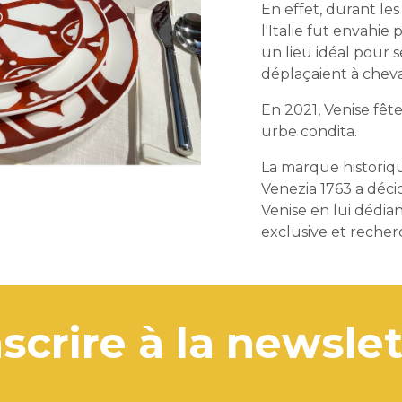
En effet, durant le
l'Italie fut envahie 
un lieu idéal pour s
déplaçaient à cheva
En 2021, Venise fêt
urbe condita.
La marque historiq
Venezia 1763 a décid
Venise en lui dédian
exclusive et recher
'inscrire à la newsle