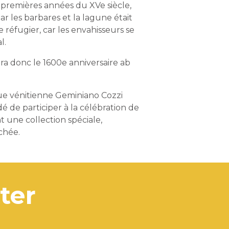
s premières années du XVe siècle,
par les barbares et la lagune était
e réfugier, car les envahisseurs se
l.
era donc le 1600e anniversaire ab
ue vénitienne Geminiano Cozzi
é de participer à la célébration de
t une collection spéciale,
chée.
tter