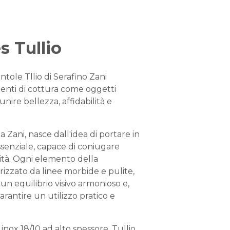
s Tullio
ntole Tllio di Serafino Zani
menti di cottura come oggetti
unire bellezza, affidabilità e
Zani, nasce dall'idea di portare in
senziale, capace di coniugare
lità. Ogni elemento della
rizzato da linee morbide e pulite,
un equilibrio visivo armonioso e,
arantire un utilizzo pratico e
 inox 18/10 ad alto spessore, Tullio