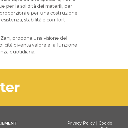
ue per la solidità dei materili, per
 proporzioni e per una costruzione
resistenza, stabilità e comfort
o Zani, propone una visione del
plicità diventa valore e la funzione
anza quotidiana.
tter
AIEMENT
Privacy Policy
|
Cookie