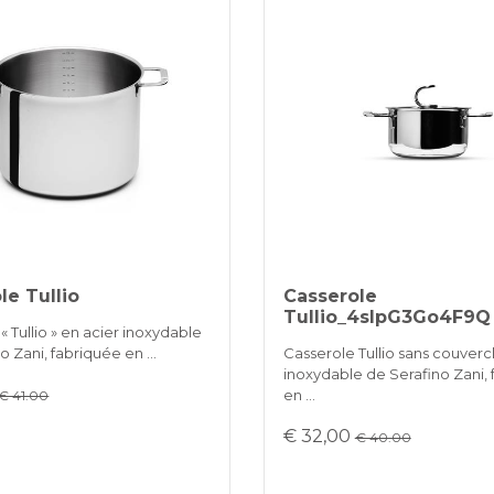
le Tullio
Casserole
Tullio_4slpG3Go4F9Q
« Tullio » en acier inoxydable
o Zani, fabriquée en …
Casserole Tullio sans couverc
inoxydable de Serafino Zani,
en …
€ 41.00
€ 32,00
€ 40.00