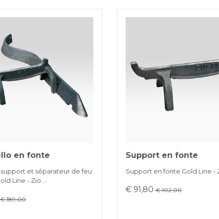
llo en fonte
Support en fonte
support et séparateur de feu
Support en fonte Gold Line -
old Line - Zio …
€ 91,80
€ 102.00
0
€ 189.00