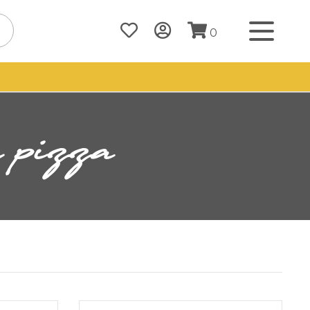
0
à pizza