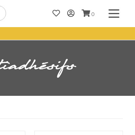
0
tiadhésifs