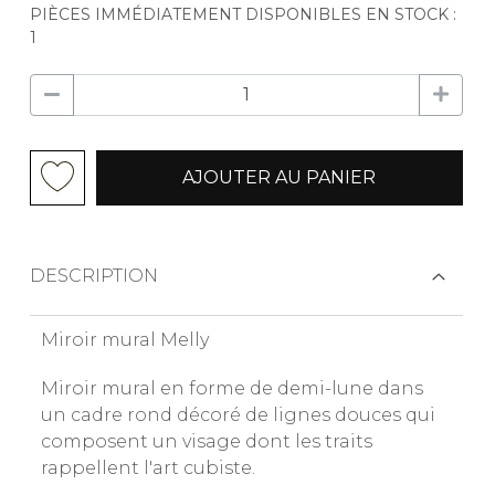
PIÈCES IMMÉDIATEMENT DISPONIBLES EN STOCK :
1
AJOUTER AU PANIER
DESCRIPTION
Miroir mural Melly
Miroir mural en forme de demi-lune dans
un cadre rond décoré de lignes douces qui
composent un visage dont les traits
rappellent l'art cubiste.