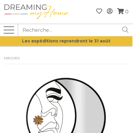
0
Les expéditions reprendront le 31 août
MIROIRS