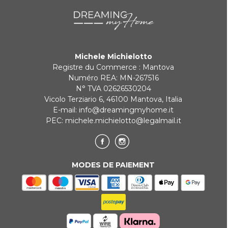
KLARNA
Paiement en 3 fois sans intérêt pour les commandes supérieures à
35 €
Michele Michielotto
REDIRECTIONS BANCAIRES
Registre du Commerce : Mantova
Numéro REA: MN-267516
N° TVA 02626530204
Vicolo Terziario 6, 46100 Mantova, Italia
E-mail:
info@dreamingmyhome.it
PEC:
michele.michielotto@legalmail.it
MODES DE PAIEMENT