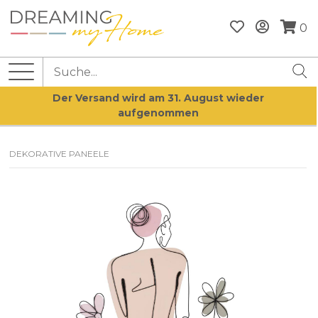
0
Der Versand wird am 31. August wieder
aufgenommen
DEKORATIVE PANEELE