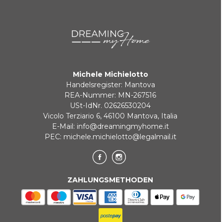
KLARNA
Zahlung in 3 zinslosen Raten bei Bestellungen über 35 €
Michele Michielotto
BANKUMLEITUNGEN
Handelsregister: Mantova
REA-Nummer: MN-267516
USt-IdNr. 02626530204
Vicolo Terziario 6, 46100 Mantova, Italia
E-Mail:
info@dreamingmyhome.it
PEC:
michele.michielotto@legalmail.it
ZAHLUNGSMETHODEN