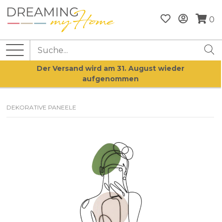
0
Der Versand wird am 31. August wieder
aufgenommen
DEKORATIVE PANEELE