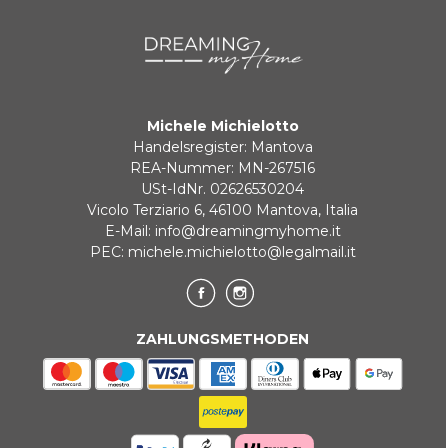
KLARNA
Zahlung in 3 zinslosen Raten bei Bestellungen über 35 €
Michele Michielotto
BANKUMLEITUNGEN
Handelsregister: Mantova
REA-Nummer: MN-267516
USt-IdNr. 02626530204
Vicolo Terziario 6, 46100 Mantova, Italia
E-Mail:
info@dreamingmyhome.it
PEC:
michele.michielotto@legalmail.it
ZAHLUNGSMETHODEN