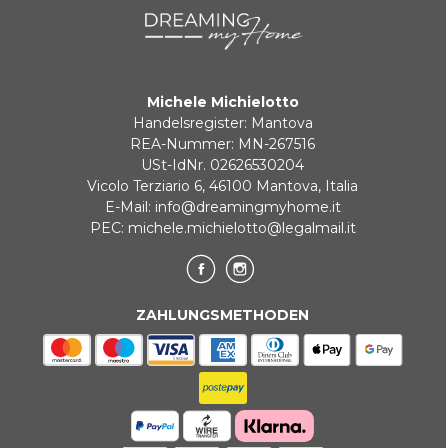
Zahlung in 3 zinslosen Raten bei Bestellungen über 35 €
Michele Michielotto
BANKUMLEITUNGEN
Handelsregister: Mantova
REA-Nummer: MN-267516
USt-IdNr. 02626530204
Vicolo Terziario 6, 46100 Mantova, Italia
E-Mail:
info@dreamingmyhome.it
PEC:
michele.michielotto@legalmail.it
ZAHLUNGSMETHODEN