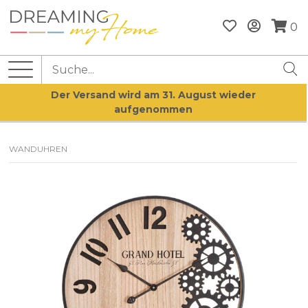
0
Der Versand wird am 31. August wieder
aufgenommen
WANDUHREN