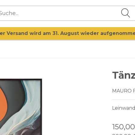
er Versand wird am 31. August wieder aufgenomm
Tänz
MAURO 
Leinwand
150,0