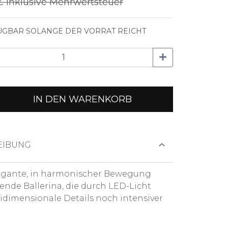
 €
Inklusive Mehrwertsteuer
GBAR SOLANGE DER VORRAT REICHT
IN DEN WARENKORB
EIBUNG
egante, in harmonischer Bewegung
nde Ballerina, die durch LED-Licht
idimensionale Details noch intensiver