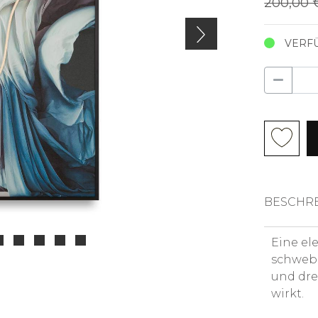
200,00
VERFÜ
BESCHR
Eine el
schwebe
und dre
wirkt.