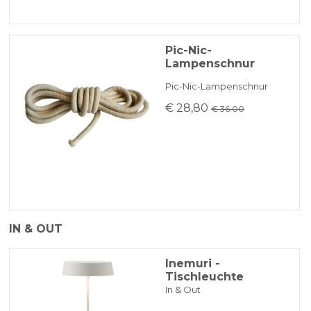
Lichtquelle: LED 2,2 W - 2700 K - 200 Lumen
Pic-Nic-
Batterie:
Lampenschnur
Hält ca. 12 Stunden
Pic-Nic-Lampenschnur
Aufladen 5-7 Stunden
€ 28,80
€ 36.00
IN & OUT
Inemuri -
Tischleuchte
In & Out