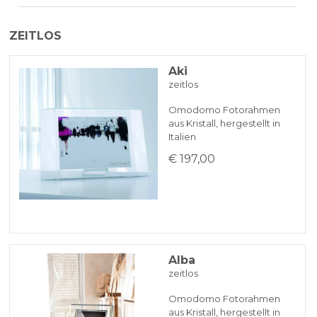
Das Produkt wird in der Regel innerhalb
ZEITLOS
von 7 Werktagen versendet.
PAYPAL
Aki
zeitlos
BANKÜBERWEISUNG
Omodomo Fotorahmen
aus Kristall, hergestellt in
KLARNA
Italien
€ 197,00
Zahlung in 3 zinslosen Raten bei Bestellungen über 35 €
BANKUMLEITUNGEN
Alba
zeitlos
Omodomo Fotorahmen
aus Kristall, hergestellt in