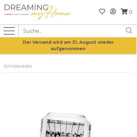
0
Der Versand wird am 31. August wieder
aufgenommen
FOTORAHMEN