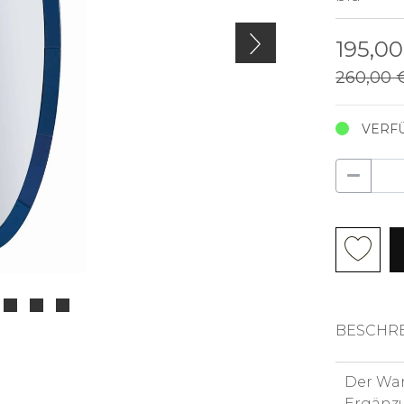
195,0
260,00
VERFÜ
BESCHR
Der Wan
Ergänzu