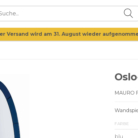
er Versand wird am 31. August wieder aufgenomm
Oslo
MAURO 
Wandspie
farbe