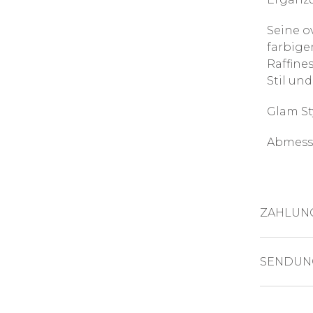
Seine o
farbige
Raffine
Stil und
Glam St
Abmessu
ZAHLUN
KREDITKAR
SENDUN
Das Pro
PAYPAL