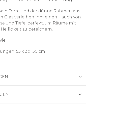
vale Form und der dünne Rahmen aus
m Glas verleihen ihm einen Hauch von
sse und Tiefe, perfekt, um Räume mit
 Helligkeit zu bereichern.
yle
ngen: 55 x 2 x 150 cm
GEN
TEN
GEN
dukt wird in der Regel innerhalb von 3