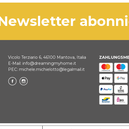
Werktag
BANKÜBER
Wenn da
 Newsletter abonn
die Lief
KLARNA
Zahlung in 3
Vicolo Terziario 6, 46100 Mantova, Italia
ZAHLUNGSM
E-Mail:
info@dreamingmyhome.it
BANKUMLEI
PEC:
michele.michielotto@legalmail.it