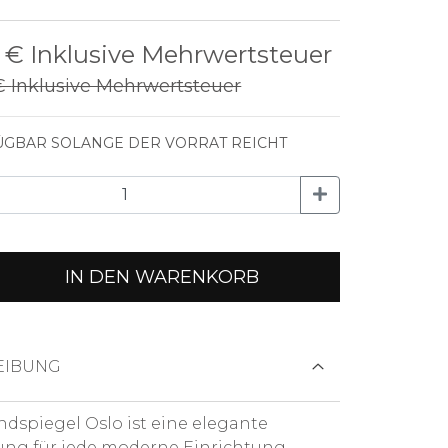
0 €
Inklusive Mehrwertsteuer
 €
Inklusive Mehrwertsteuer
GBAR SOLANGE DER VORRAT REICHT
IN DEN WARENKORB
EIBUNG
dspiegel Oslo ist eine elegante
ng für jede moderne Einrichtung.