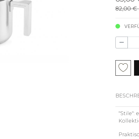
82,00 €
VERF
BESCHR
"Stile":
Kollekt
Praktis