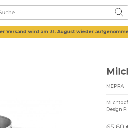
er Versand wird am 31. August wieder aufgenomm
Milc
MEPRA
Milchtopf
Design Pi
65,60