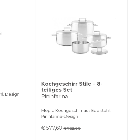
rungen kommen, über die wir Sie
 zinslosen Raten bei Bestellungen über 35 €
d per E-Mail informieren werden.
TUNGEN
Kochgeschirr Stile – 8-
teiliges Set
hl, Design
Pininfarina
Mepra Kochgeschirr aus Edelstahl,
Pininfarina-Design
€ 577,60
€ 722.00