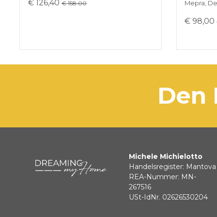
€ 126,40
Mepra, Des
€ 158.00
€ 98,00
den
Michele Michielotto
Handelsregister: Mantova
REA-Nummer: MN-
267516
USt-IdNr. 02626530204