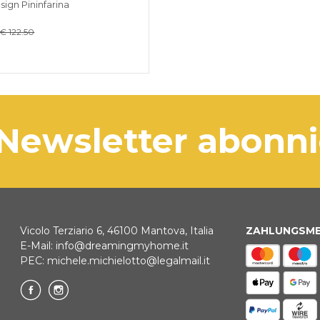
ign Pininfarina
€ 122.50
 Newsletter abonn
Vicolo Terziario 6, 46100 Mantova, Italia
ZAHLUNGSM
E-Mail:
info@dreamingmyhome.it
PEC:
michele.michielotto@legalmail.it