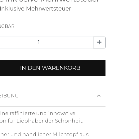
Inklusive Mehrwertsteuer
ÜGBAR
IN DEN WARENKORB
EIBUNG
 eine raffinierte und innovative
ion für Liebhaber der Schönheit.
cher und handlicher Milchtopf aus