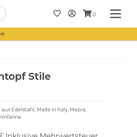
0
en
htopf Stile
 aus Edelstahl, Made in Italy, Mepra,
ninfarina
 €
Inklusive Mehrwertsteuer