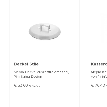
Deckel Stile
Kasserol
Mepra-Deckel aus rostfreiem Stahl,
Mepra-Kass
Pininfarina-Design
von Pininf
€ 33,60
€ 76,40
€ 42.00