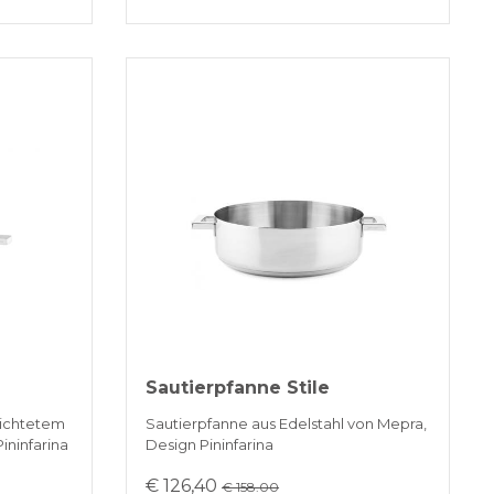
Sautierpfanne Stile
hichtetem
Sautierpfanne aus Edelstahl von Mepra,
ininfarina
Design Pininfarina
€ 126,40
€ 158.00