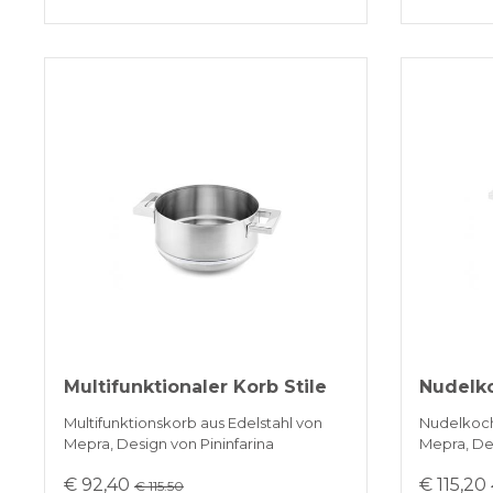
Multifunktionaler Korb Stile
Nudelko
Multifunktionskorb aus Edelstahl von
Nudelkoch
Mepra, Design von Pininfarina
Mepra, Des
€ 92,40
€ 115,20
€ 115.50