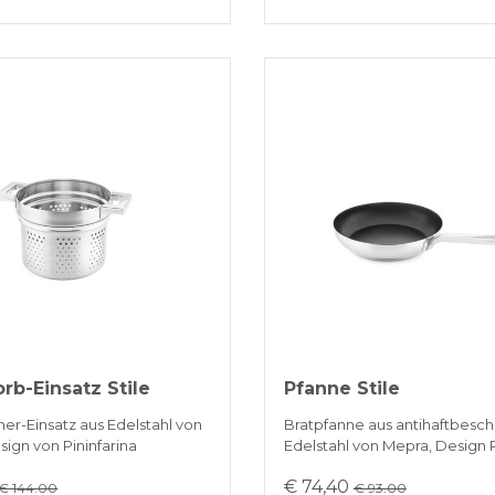
rb-Einsatz Stile
Pfanne Stile
er-Einsatz aus Edelstahl von
Bratpfanne aus antihaftbesc
ign von Pininfarina
Edelstahl von Mepra, Design P
€ 74,40
€ 144.00
€ 93.00