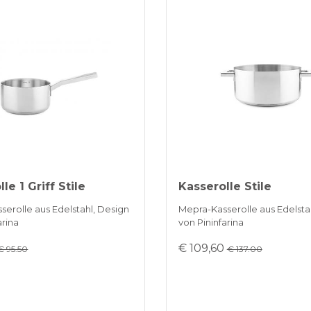
Verzöge
Zahlung in 3
umgehen
BANKUMLEI
le 1 Griff Stile
Kasserolle Stile
erolle aus Edelstahl, Design
Mepra-Kasserolle aus Edelsta
arina
von Pininfarina
€ 109,60
€ 95.50
€ 137.00