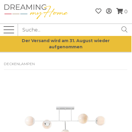
0
Der Versand wird am 31. August wieder
aufgenommen
DECKENLAMPEN