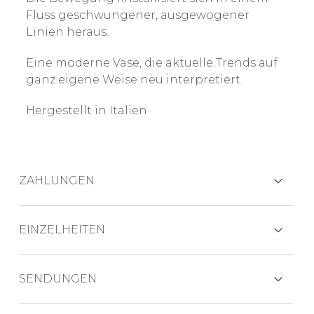
Fluss geschwungener, ausgewogener
Linien heraus.
Eine moderne Vase, die aktuelle Trends auf
ganz eigene Weise neu interpretiert.
Hergestellt in Italien
ZAHLUNGEN
KREDITKARTEN
EINZELHEITEN
Umweltfreundliche Vasen aus PLA; mit
SENDUNGEN
herausnehmbarem Glaseinsatz – ein Detail,
PAYPAL
das die Ästhetik des Designs unterstreicht