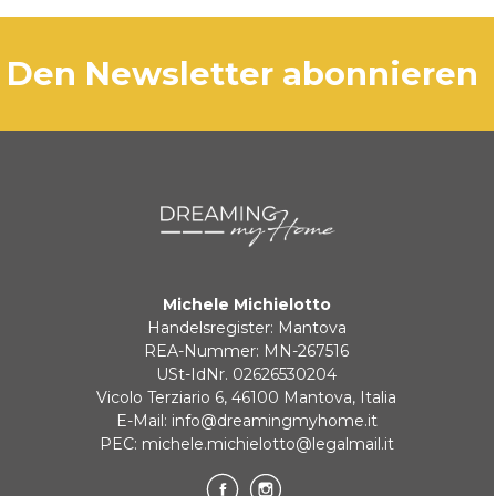
Versand innerhalb von 3–5 Werktagen
und dessen Funktionalität erweitert, sodass
BANKÜBERWEISUNG
die Objekte ihre Bestimmung voll und ganz
erfüllen und Blumen aufnehmen können.
den Newsletter abonnieren
KLARNA
Maße: 24 x 18 cm
Zahlung in 3 zinslosen Raten bei Bestellungen über 35 €
BANKUMLEITUNGEN
Michele Michielotto
Handelsregister: Mantova
REA-Nummer: MN-267516
USt-IdNr. 02626530204
Vicolo Terziario 6, 46100 Mantova, Italia
E-Mail:
info@dreamingmyhome.it
PEC:
michele.michielotto@legalmail.it