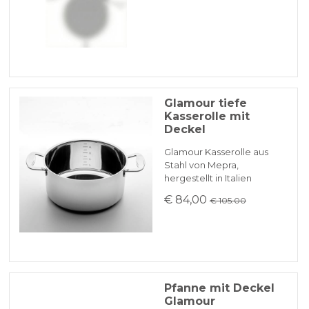
BANKUMLEITUNGEN
Praktische Reinigung: Bei eingebrannten
Rückständen etwas Wasser an die
Wärmequelle geben, um das Fett
aufzulösen. Vermeiden Sie die Verwendung
von Scheuerschwämmen, ein feuchtes Tuch
Glamour tiefe
oder ein weicher Schwamm ist ausreichend.
Kasserolle mit
Deckel
Glamour Kasserolle aus
Stahl von Mepra,
hergestellt in Italien
€ 84,00
€ 105.00
Pfanne mit Deckel
Glamour