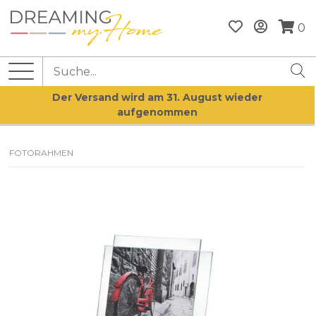
0
Der Versand wird am 31. August wieder
aufgenommen
FOTORAHMEN