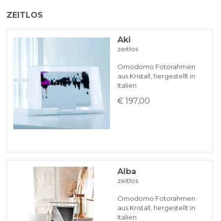
Das Produkt wird in der Regel innerhalb
ZEITLOS
von 7 Werktagen versendet.
PAYPAL
Aki
zeitlos
BANKÜBERWEISUNG
Omodomo Fotorahmen
aus Kristall, hergestellt in
KLARNA
Italien
€ 197,00
Zahlung in 3 zinslosen Raten bei Bestellungen über 35 €
BANKUMLEITUNGEN
Alba
zeitlos
Omodomo Fotorahmen
aus Kristall, hergestellt in
Italien