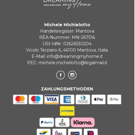
Zahlung in 3 zinslosen Raten bei Bestellungen über 35 €
Michele Michielotto
BANKUMLEITUNGEN
Handelsregister: Mantova
REA-Nummer: MN-267516
USt-IdNr. 02626530204
Vicolo Terziario 6, 46100 Mantova, Italia
E-Mail:
info@dreamingmyhome.it
PEC:
michele.michielotto@legalmail.it
ZAHLUNGSMETHODEN