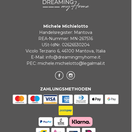
Zahlung in 3 zinslosen Raten bei Bestellungen über 35 €
Michele Michielotto
BANKUMLEITUNGEN
Handelsregister: Mantova
REA-Nummer: MN-267516
USt-IdNr. 02626530204
Vicolo Terziario 6, 46100 Mantova, Italia
E-Mail:
info@dreamingmyhome.it
PEC:
michele.michielotto@legalmail.it
ZAHLUNGSMETHODEN