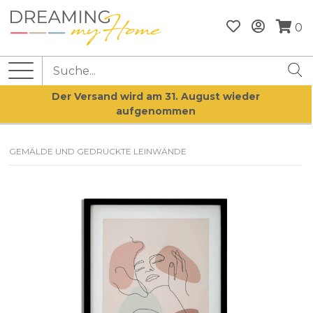
0
Der Versand wird am 31. August wieder
aufgenommen
GEMÄLDE UND GEDRUCKTE LEINWÄNDE