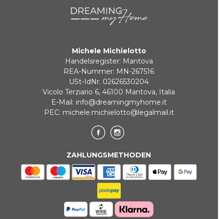
Zahlung in 3 zinslosen Raten bei Bestellungen über 35 €
Michele Michielotto
BANKUMLEITUNGEN
Handelsregister: Mantova
REA-Nummer: MN-267516
USt-IdNr. 02626530204
Vicolo Terziario 6, 46100 Mantova, Italia
E-Mail:
info@dreamingmyhome.it
PEC:
michele.michielotto@legalmail.it
ZAHLUNGSMETHODEN