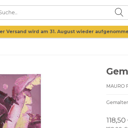
er Versand wird am 31. August wieder aufgenomm
Gemä
MAURO 
Gemalter
118,50