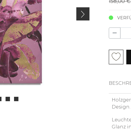
158,00 
VERFÜ
BESCHR
Holzger
Design.
Leucht
Glanz i