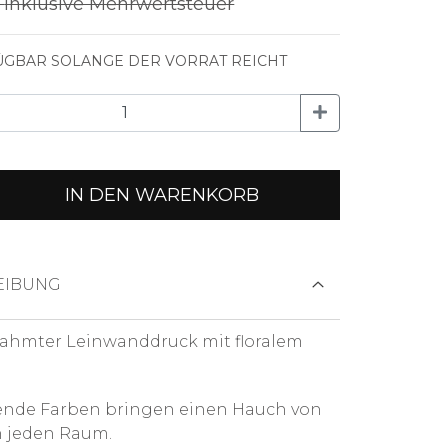
€
Inklusive Mehrwertsteuer
GBAR SOLANGE DER VORRAT REICHT
IN DEN WARENKORB
EIBUNG
ahmter Leinwanddruck mit floralem
ende Farben bringen einen Hauch von
n jeden Raum.