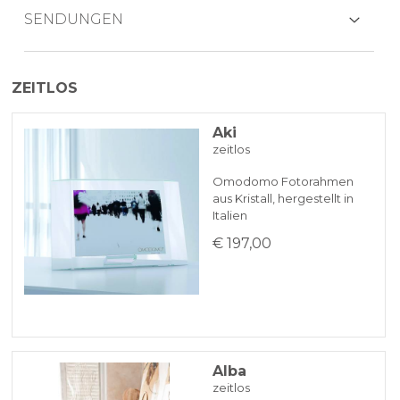
KREDITKARTEN
SENDUNGEN
Das Produkt wird in der Regel innerhalb
ZEITLOS
von 7 Werktagen versendet.
PAYPAL
Aki
zeitlos
BANKÜBERWEISUNG
Omodomo Fotorahmen
aus Kristall, hergestellt in
KLARNA
Italien
€ 197,00
Zahlung in 3 zinslosen Raten bei Bestellungen über 35 €
BANKUMLEITUNGEN
Alba
zeitlos