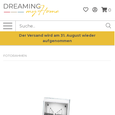
0
Der Versand wird am 31. August wieder
aufgenommen
FOTORAHMEN