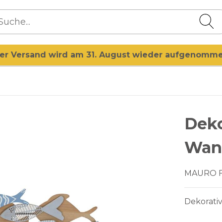
er Versand wird am 31. August wieder aufgenomm
Deko
Wand
MAURO 
Dekorati