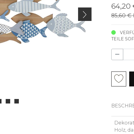
64,20
85,60 €
VERFÜ
TEILE SO
BESCHR
Dekorat
Holz, d