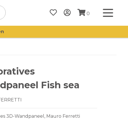
0
en
ratives
paneel Fish sea
FERRETTI
ves 3D-Wandpaneel, Mauro Ferretti