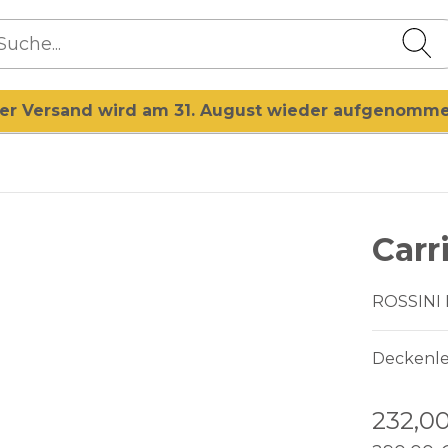
er Versand wird am 31. August wieder aufgenomm
Carr
ROSSINI
Deckenl
232,0