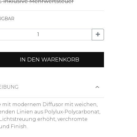
 €
Inklusive Mehrwertsteuer
ÜGBAR
IN DEN WARENKORB
EIBUNG
 mit modernem Diffusor mit weichen,
nden Linien aus Polylux-Polycarbonat,
 Lichtstreuung erhöht, verchromte
und Finish.