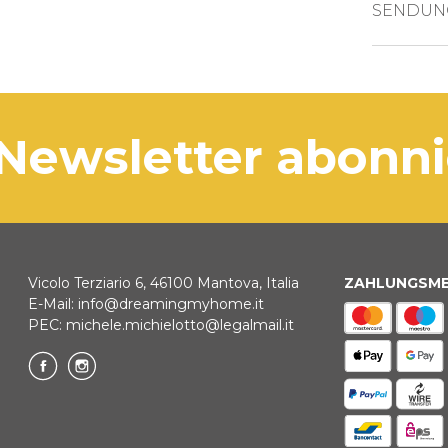
SENDUN
Leuc
BANKÜBER
Das Pro
Leuc
5 Werkt
Kabe
KLARNA
Abme
 Newsletter abonn
Beleuch
Zahlung in 3
BANKUMLEI
Vicolo Terziario 6, 46100 Mantova, Italia
ZAHLUNGSM
E-Mail:
info@dreamingmyhome.it
PEC:
michele.michielotto@legalmail.it