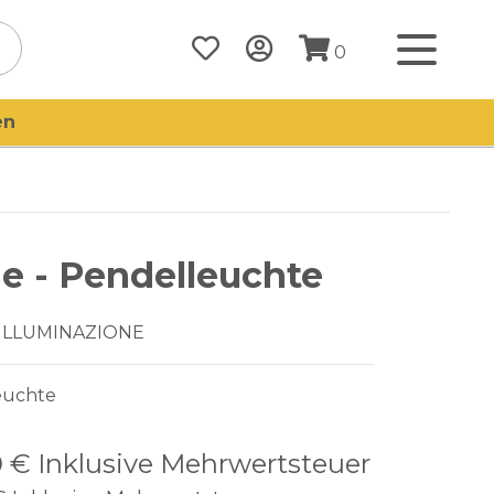
0
en
ie - Pendelleuchte
 ILLUMINAZIONE
euchte
0 €
Inklusive Mehrwertsteuer