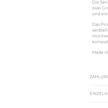
Die Ser
zwei Grö
und ein
Das Pro
verdrah
montier
kompati
Made in
ZAHLUN
KREDITKAR
EINZELH
Abmess
PAYPAL