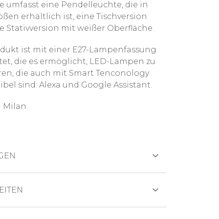
ie umfasst eine Pendelleuchte, die in
ßen erhältlich ist, eine Tischversion
e Stativversion mit weißer Oberfläche.
dukt ist mit einer E27-Lampenfassung
tet, die es ermöglicht, LED-Lampen zu
en, die auch mit Smart Tenconology
bel sind: Alexa und Google Assistant.
 Milan
GEN
TEN
EITEN
ungen: