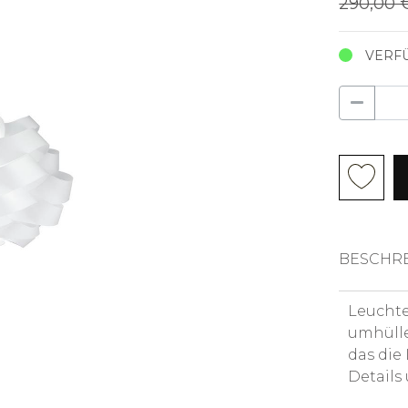
290,00
VERF
BESCHR
Leuchte
umhülle
das die
Details 