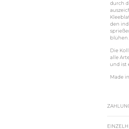
durch d
auszeich
Kleebla
den ind
sprieße
blühen..
Die Kol
alle Art
und ist
Made in
ZAHLUN
KREDITKAR
EINZELH