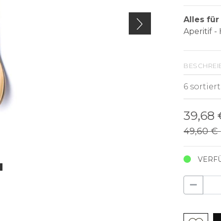
Alles fü
Aperitif 
beschrei
39,68
49,60 €
VERF