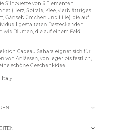
ie Silhouette von 6 Elementen
net (Herz, Spirale, Klee, vierblättriges
tt, Gänseblümchen und Lilie), die auf
ividuell gestalteten Besteckenden
n wie Blumen, die auf einem Feld
.
lektion Cadeau Sahara eignet sich für
en von Anlässen, von leger bis festlich,
 eine schöne Geschenkidee.
 Italy
GEN
TEN
EITEN