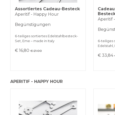
Assortiertes Cadeau-Besteck
Cadeau 
Bestec
Aperitif - Happy Hour
Aperitif
Begünstigungen
Begüns
6-teiliges sortiertes Edelstahlbesteck-
Set, Eme – made in Italy
6-teiliges
Edelstahl,
€ 16,80
€ 21.00
€ 33,84
APERITIF - HAPPY HOUR