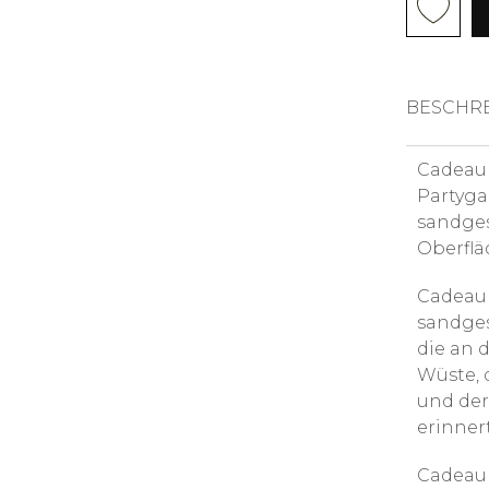
BESCHR
Cadeau 
Partygab
sandges
Oberflä
Cadeau 
sandges
die an 
Wüste,
und de
erinnert
Cadeau S