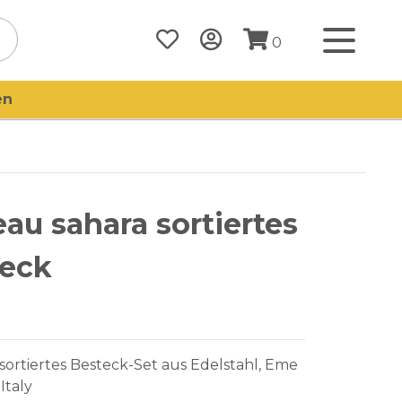
0
en
au sahara sortiertes
teck
s sortiertes Besteck-Set aus Edelstahl, Eme
Italy