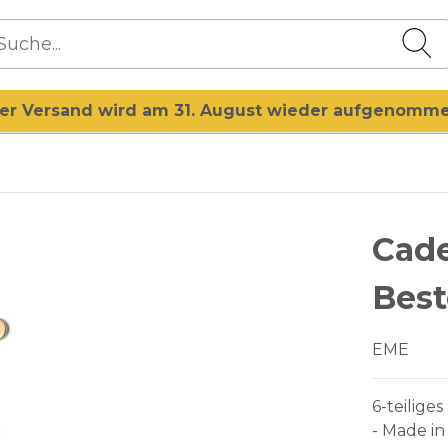
er Versand wird am 31. August wieder aufgenomm
Cade
Bes
EME
6-teilige
- Made in 