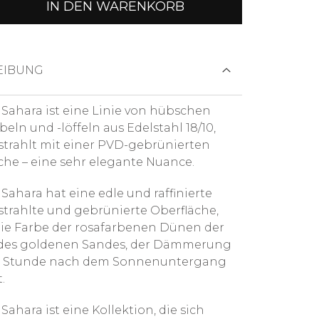
IN DEN WARENKORB
EIBUNG
Sahara ist eine Linie von hübschen
eln und -löffeln aus Edelstahl 18/10,
trahlt mit einer PVD-gebrünierten
che – eine sehr elegante Nuance.
Sahara hat eine edle und raffinierte
trahlte und gebrünierte Oberfläche,
die Farbe der rosafarbenen Dünen der
 des goldenen Sandes, der Dämmerung
r Stunde nach dem Sonnenuntergang
.
ahara ist eine Kollektion, die sich