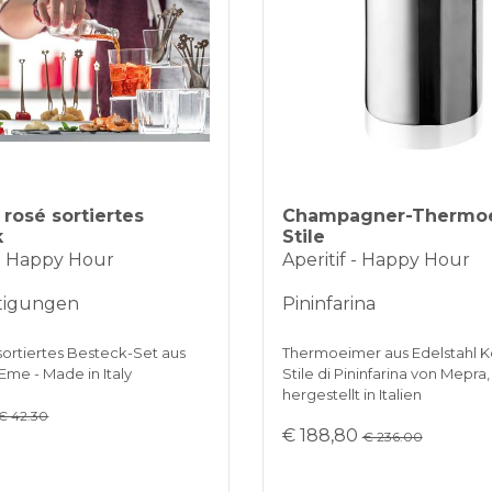
rosé sortiertes
Champagner-Thermo
k
Stile
 - Happy Hour
Aperitif - Happy Hour
tigungen
Pininfarina
 sortiertes Besteck-Set aus
Thermoeimer aus Edelstahl K
 Eme - Made in Italy
Stile di Pininfarina von Mepra,
hergestellt in Italien
€ 42.30
€ 188,80
€ 236.00