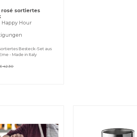
rosé sortiertes
k
 - Happy Hour
tigungen
 sortiertes Besteck-Set aus
 Eme - Made in Italy
€ 42.30