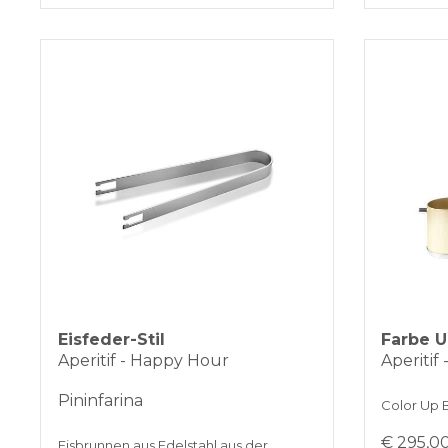
Eisfeder-Stil
Farbe 
Aperitif - Happy Hour
Aperitif
Pininfarina
Color Up 
€ 295,0
Eisbrunnen aus Edelstahl aus der