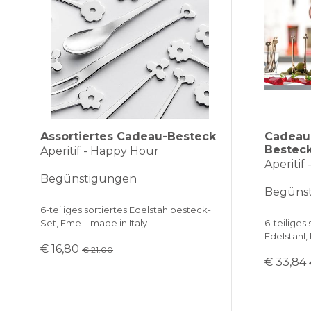
Assortiertes Cadeau-Besteck
Cadeau 
Bestec
Aperitif - Happy Hour
Aperitif
Begünstigungen
Begüns
6-teiliges sortiertes Edelstahlbesteck-
Set, Eme – made in Italy
6-teiliges
Edelstahl,
€ 16,80
€ 21.00
€ 33,84