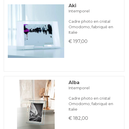
Aki
Intemporel
VIREMENT BANCAIRE
Cadre photo en cristal
Omodomo, fabriqué en
KLARNA
Italie
€ 197,00
Paiement en 3 fois sans intérêt pour les commandes supérieures à
35 €
REDIRECTIONS BANCAIRES
Alba
Intemporel
Cadre photo en cristal
Omodomo, fabriqué en
Italie
€ 182,00