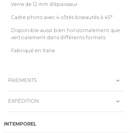
Verre de 12 mm d'épaisseur.
Cadre photo avec 4 côtés biseautés à 45°
Disponible aussi bien horizontalement que
verticalement dans différents formats
Fabriqué en Italie
PAIEMENTS
CARTES DE CRÉDIT
EXPÉDITION
Les produits sont généralement expédiés
INTEMPOREL
dans les 7 jours ouvrables
PAYPAL