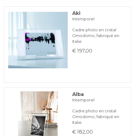
PAYPAL
Aki
Intemporel
VIREMENT BANCAIRE
Cadre photo en cristal
Omodomo, fabriqué en
KLARNA
Italie
€ 197,00
Paiement en 3 fois sans intérêt pour les commandes supérieures à
35 €
REDIRECTIONS BANCAIRES
Alba
Intemporel
Cadre photo en cristal
Omodomo, fabriqué en
Italie
€ 182,00