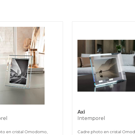
Les pro
PAYPAL
les 7 jo
VIREMENT B
KLARNA
Paiement en 
REDIRECTIO
Axi
rel
Intemporel
to en cristal Omodomo,
Cadre photo en cristal Omo