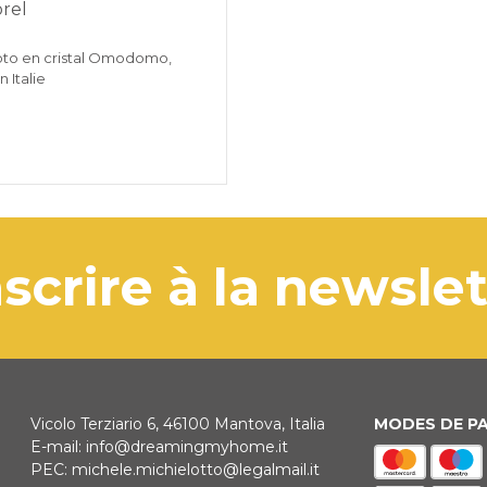
rel
to en cristal Omodomo,
 Italie
'inscrire à la newsle
Vicolo Terziario 6, 46100 Mantova, Italia
MODES DE P
E-mail:
info@dreamingmyhome.it
PEC:
michele.michielotto@legalmail.it