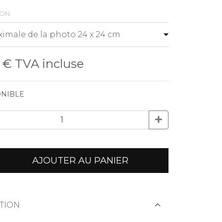
ion
0 €
TVA incluse
NIBLE
AJOUTER AU PANIER
TION