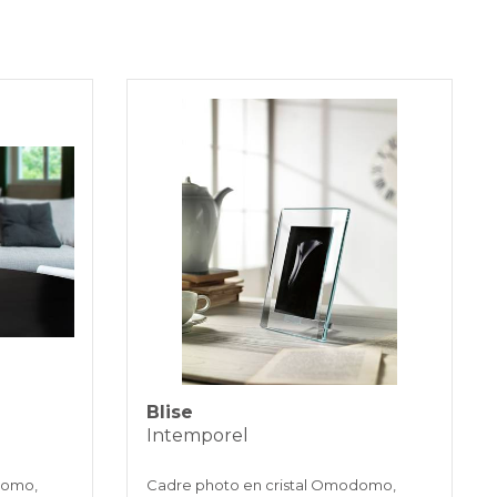
duits sont généralement expédiés dans
urs ouvrables
ANCAIRE
3 fois sans intérêt pour les commandes supérieures à 35 €
NS BANCAIRES
Blise
Intemporel
domo,
Cadre photo en cristal Omodomo,