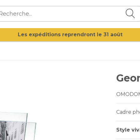
Les expéditions reprendront le 31 août
Geo
OMODO
Cadre pho
Style viv