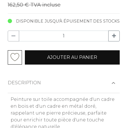
162,50 €
TVA incluse
DISPONIBLE JUSQU'À ÉPUISEMENT DES STOCKS
AJOUTER AU PANIER
DESCRIPTION
Peinture sur toile accompagnée d'un cadre
en bois et d'un cadre en métal doré,
rappelant une pierre précieuse, parfaite
pour enrichir toute pièce d'une touche
d'élégance naturelle.