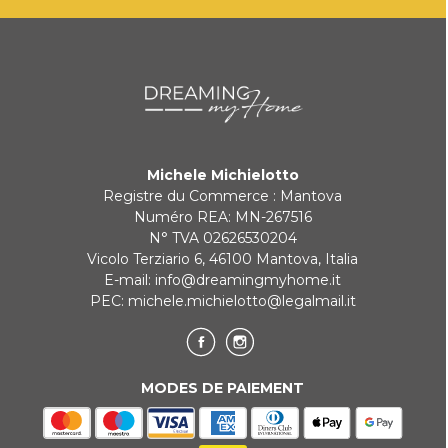
rapidement.
KLARNA
Paiement en 3 fois sans intérêt pour les commandes supérieures à
35 €
Michele Michielotto
REDIRECTIONS BANCAIRES
Registre du Commerce : Mantova
Numéro REA: MN-267516
N° TVA 02626530204
Vicolo Terziario 6, 46100 Mantova, Italia
E-mail:
info@dreamingmyhome.it
PEC:
michele.michielotto@legalmail.it
MODES DE PAIEMENT