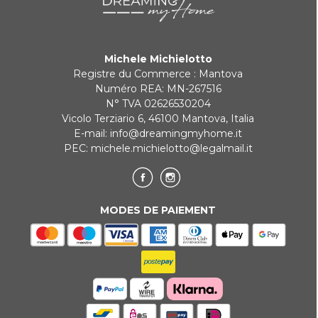
Paiement en 3 fois sans intérêt pour les commandes supérieures à
35 €
Michele Michielotto
REDIRECTIONS BANCAIRES
Registre du Commerce : Mantova
Numéro REA: MN-267516
N° TVA 02626530204
Vicolo Terziario 6, 46100 Mantova, Italia
E-mail:
info@dreamingmyhome.it
PEC:
michele.michielotto@legalmail.it
MODES DE PAIEMENT