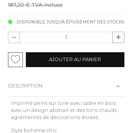
187,20 €
TVA incluse
DISPONIBLE JUSQU'À ÉPUISEMENT DES STOCKS
AJOUTER AU PANIER
DESCRIPTION
Imprimé peint sur toile avec cadre en bois
avec un design abstrait et des tons chauds
agrémentés de décorations dorées
Style bohème chic