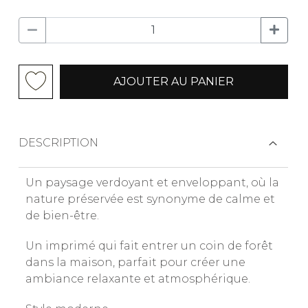
AJOUTER AU PANIER
DESCRIPTION
Un paysage verdoyant et enveloppant, où la
nature préservée est synonyme de calme et
de bien-être.
Un imprimé qui fait entrer un coin de forêt
dans la maison, parfait pour créer une
ambiance relaxante et atmosphérique.