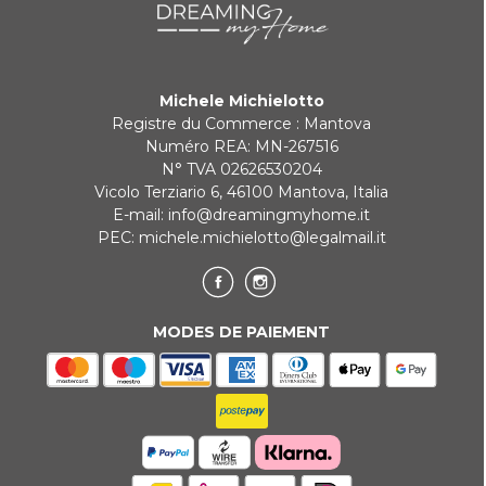
Paiement en 3 fois sans intérêt pour les commandes supérieures à
35 €
Michele Michielotto
REDIRECTIONS BANCAIRES
Registre du Commerce : Mantova
Numéro REA: MN-267516
N° TVA 02626530204
Vicolo Terziario 6, 46100 Mantova, Italia
E-mail:
info@dreamingmyhome.it
PEC:
michele.michielotto@legalmail.it
MODES DE PAIEMENT