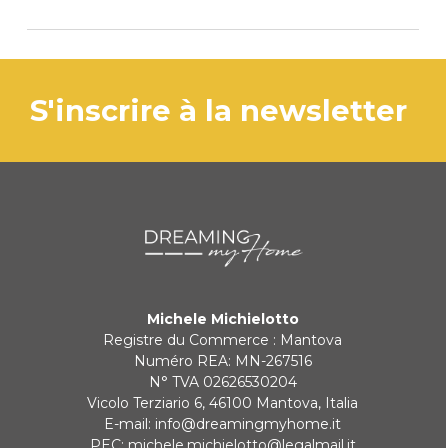
Le produit est généralement expédié dans
les 3 jours ouvrables.
PAYPAL
s'inscrire à la newsletter
Si le produit est en rupture de stock, les
délais de livraison seront communiqués
VIREMENT BANCAIRE
rapidement.
KLARNA
Paiement en 3 fois sans intérêt pour les commandes supérieures à
35 €
Michele Michielotto
REDIRECTIONS BANCAIRES
Registre du Commerce : Mantova
Numéro REA: MN-267516
N° TVA 02626530204
Vicolo Terziario 6, 46100 Mantova, Italia
E-mail:
info@dreamingmyhome.it
PEC:
michele.michielotto@legalmail.it