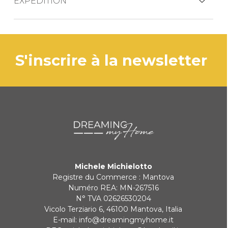
EXPÉDITION
Le produit est généralement expédié dans
les 3 jours ouvrables.
PAYPAL
s'inscrire à la newsletter
Si le produit est en rupture de stock, les
délais de livraison seront communiqués
VIREMENT BANCAIRE
rapidement.
KLARNA
Paiement en 3 fois sans intérêt pour les commandes supérieures à
35 €
Michele Michielotto
REDIRECTIONS BANCAIRES
Registre du Commerce : Mantova
Numéro REA: MN-267516
N° TVA 02626530204
Vicolo Terziario 6, 46100 Mantova, Italia
E-mail:
info@dreamingmyhome.it