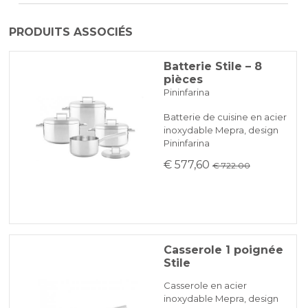
Le produit est généralement expédié sous 3
PRODUITS ASSOCIÉS
à 5 jours ouvrables par courrier express BRT.
PAYPAL
En raison de difficultés
Batterie Stile – 8
pièces
d'approvisionnement en matières
VIREMENT BANCAIRE
Pininfarina
premières, il peut y avoir des retards, qui
seront communiqués rapidement par email.
Batterie de cuisine en acier
KLARNA
inoxydable Mepra, design
Pininfarina
€ 577,60
€ 722.00
Paiement en 3 fois sans intérêt pour les commandes supérieures à
35 €
REDIRECTIONS BANCAIRES
Casserole 1 poignée
Stile
Casserole en acier
inoxydable Mepra, design