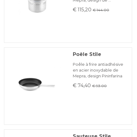
€ 115,20
€ 144.00
Poêle Stile
Poêle à frire antiadhésive
en acier inoxydable de
Mepra, design Pininfarina
€ 74,40
€ 93.00
Sauteuse Stile