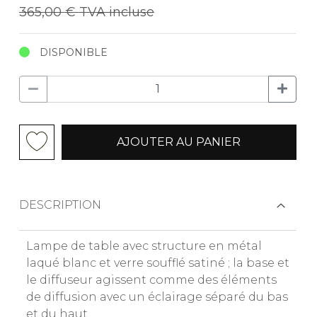
365,00 €
TVA incluse
DISPONIBLE
AJOUTER AU PANIER
DESCRIPTION
Lampe de table avec structure en métal
laqué blanc et verre soufflé satiné ; la base et
le diffuseur agissent comme des éléments
de diffusion avec un éclairage séparé du bas
et du haut