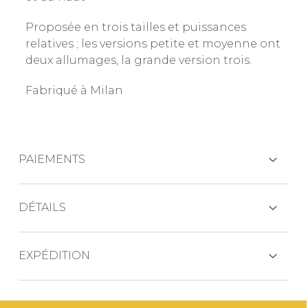
Proposée en trois tailles et puissances
relatives ; les versions petite et moyenne ont
deux allumages, la grande version trois.
Fabriqué à Milan
PAIEMENTS
CARTES DE CRÉDIT
DÉTAILS
Petite
EXPÉDITION
PAYPAL
Hauteur 340 mm
Le produit est généralement expédié dans
diamètre 200 mm