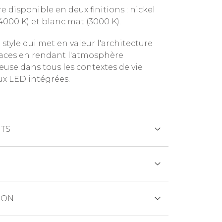
e disponible en deux finitions : nickel
4000 K) et blanc mat (3000 K).
 style qui met en valeur l'architecture
aces en rendant l'atmosphère
euse dans tous les contextes de vie
ux LED intégrées.
TS
CRÉDIT
eur 130mm
ION
eur 590 mm
ueur 590 mm
ANCAIRE