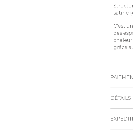
Structur
satiné (
C'est un
des esp
chaleur
grâce a
PAIEMEN
CARTES DE 
DÉTAILS
Haut
PAYPAL
EXPÉDIT
Larg
long
VIREMENT B