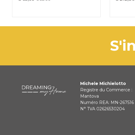
s
Michele Michielotto
Registre du Commerce :
Mantova
Numéro REA: MN-267516
N° TVA 02626530204