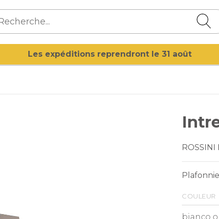
Les expéditions reprendront le 31 août
Intr
ROSSINI
Plafonnie
couleur