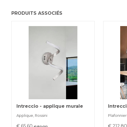
PRODUITS ASSOCIÉS
Intreccio - applique murale
Intrecc
Applique, Rossini
Plafonnier
€ 65,60
€ 212,8
€ 82.00