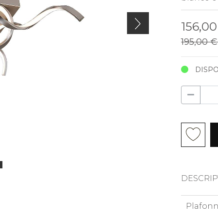
156,0
195,00 
DISPO
DESCRIP
Plafonn