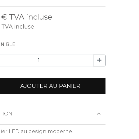
0 €
TVA incluse
€
TVA incluse
NIBLE
AJOUTER AU PANIER
TION
ier LED au design moderne.