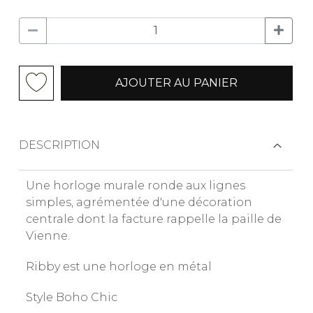
AJOUTER AU PANIER
DESCRIPTION
Une horloge murale ronde aux lignes
simples, agrémentée d'une décoration
centrale dont la facture rappelle la paille de
Vienne.
Ribby est une horloge en métal
Style Boho Chic