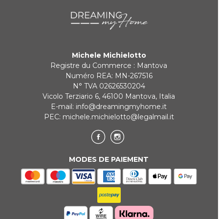
KLARNA
Paiement en 3 fois sans intérêt pour les commandes supérieures à
35 €
Michele Michielotto
REDIRECTIONS BANCAIRES
Registre du Commerce : Mantova
Numéro REA: MN-267516
N° TVA 02626530204
Vicolo Terziario 6, 46100 Mantova, Italia
E-mail:
info@dreamingmyhome.it
PEC:
michele.michielotto@legalmail.it
MODES DE PAIEMENT