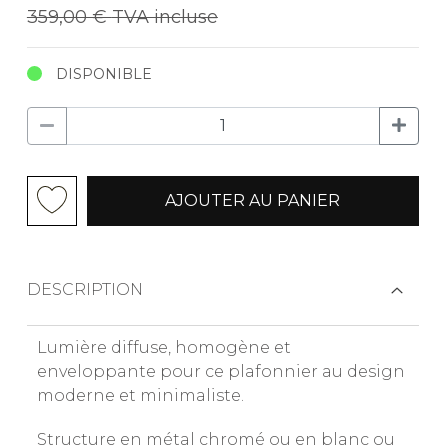
359,00 €
TVA incluse
DISPONIBLE
AJOUTER AU PANIER
DESCRIPTION
Lumière diffuse, homogène et
enveloppante pour ce plafonnier au design
moderne et minimaliste.
Structure en métal chromé ou en blanc ou