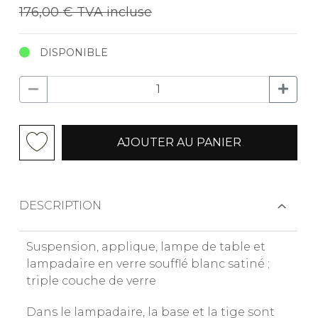
176,00 €
TVA incluse
DISPONIBLE
AJOUTER AU PANIER
DESCRIPTION
Suspension, applique, lampe de table et
lampadaire en verre soufflé blanc satiné ;
triple couche de verre
Dans le lampadaire, la base et la tige sont