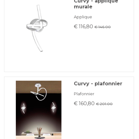
Curvy - applique
murale
hauteur totale 1325 mm
KLARNA
Applique
€ 116,80
€ 146.00
Paiement en 3 fois sans intérêt pour les commandes supérieures à
35 €
REDIRECTIONS BANCAIRES
Curvy - plafonnier
Plafonnier
€ 160,80
€ 201.00