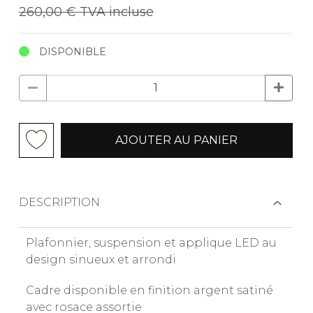
260,00 €
TVA incluse
DISPONIBLE
AJOUTER AU PANIER
DESCRIPTION
Plafonnier, suspension et applique LED au
design sinueux et arrondi
Cadre disponible en finition argent satiné
avec rosace assortie