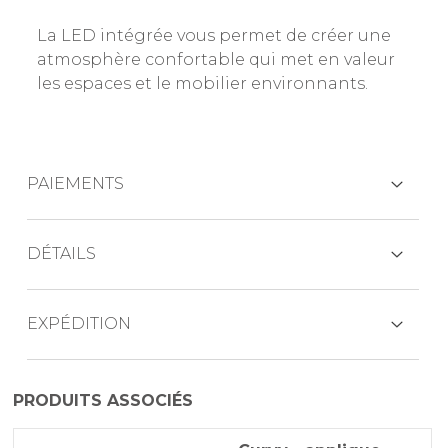
La LED intégrée vous permet de créer une
atmosphère confortable qui met en valeur
les espaces et le mobilier environnants.
PAIEMENTS
CARTES DE CRÉDIT
DÉTAILS
Source lumineuse : 45 W, ballast intégré
EXPÉDITION
PAYPAL
Luminosité : 2900 lumens
Le produit est généralement expédié dans
Dimensions :
PRODUITS ASSOCIÉS
VIREMENT BANCAIRE
un délai de 3 à 5 jours ouvrables.
diamètre 540 mm