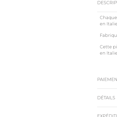
DESCRIP
Chaque 
en Itali
Fabriqu
Cette p
en Itali
PAIEMEN
CARTES DE 
DÉTAILS
PAYPAL
EXPÉDIT