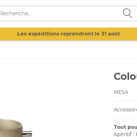
Les expéditions reprendront le 31 août
Col
MESA
Accessoir
Tout pou
Apéritif 