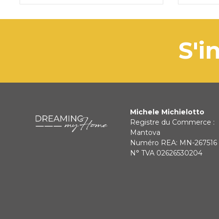
s
Michele Michielotto
Registre du Commerce :
Mantova
Numéro REA: MN-267516
N° TVA 02626530204