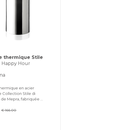
e thermique Stile
 - Happy Hour
ina
thermique en acier
 Collection Stile di
a de Mepra, fabriquée …
0
€ 166.00