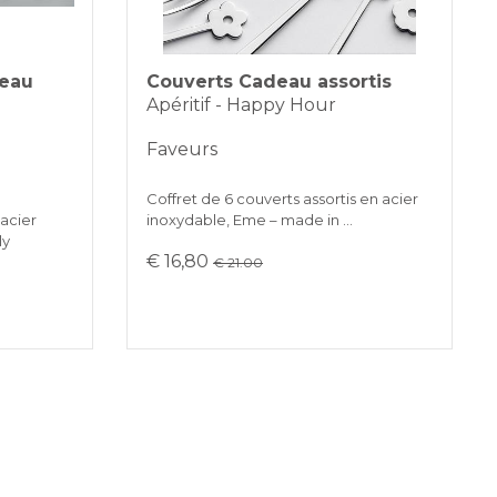
deau
Couverts Cadeau assortis
Apéritif - Happy Hour
Faveurs
Coffret de 6 couverts assortis en acier
 acier
inoxydable, Eme – made in …
ly
€ 16,80
€ 21.00