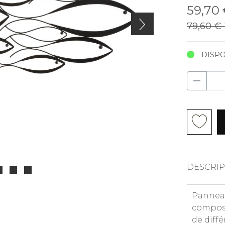
59,70
79,60 €
DISPO
DESCRIP
Panneau
composé
de diffé