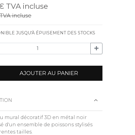
 €
TVA incluse
TVA incluse
NIBLE JUSQU'À ÉPUISEMENT DES STOCKS
AJOUTER AU PANIER
TION
 mural décoratif 3D en métal noir
 d'un ensemble de poissons stylisés
rentes tailles.