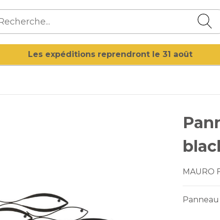
Les expéditions reprendront le 31 août
Pann
blac
MAURO 
Panneau d