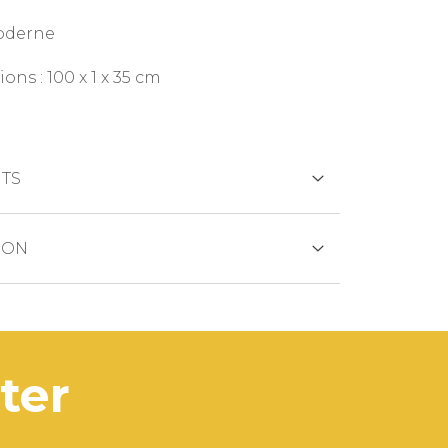
oderne
ns : 100 x 1 x 35 cm
TS
CRÉDIT
ION
uit est généralement expédié dans les
ouvrables.
ANCAIRE
oduit est en rupture de stock, les délais
tter
aison seront communiqués rapidement.