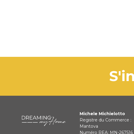
s
Michele Michielotto
Registre du Commerce :
Mantova
Numéro REA: MN-267516