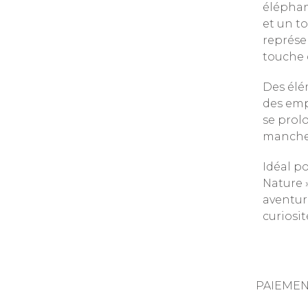
éléphan
et un t
représen
touche 
Des élém
des emp
se prol
manches
Idéal po
Nature 
aventur
curiosit
PAIEMEN