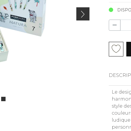
DISPO
DESCRIP
Le desi
harmoni
style de
couleurs
ludique
personn