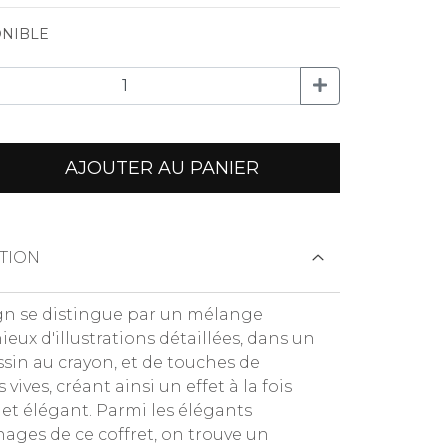
NIBLE
AJOUTER AU PANIER
TION
gn se distingue par un mélange
eux d'illustrations détaillées, dans un
ssin au crayon, et de touches de
 vives, créant ainsi un effet à la fois
 et élégant. Parmi les élégants
ages de ce coffret, on trouve un