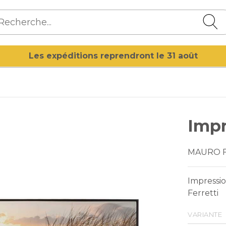
Les expéditions reprendront le 31 août
Impr
MAURO 
Impressio
Ferretti
variante