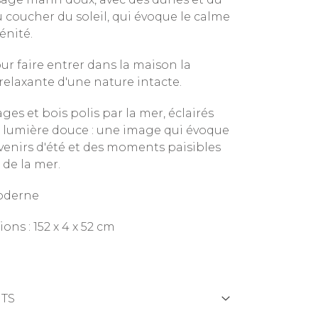
u coucher du soleil, qui évoque le calme
rénité.
ur faire entrer dans la maison la
relaxante d'une nature intacte.
ges et bois polis par la mer, éclairés
 lumière douce : une image qui évoque
venirs d'été et des moments paisibles
 de la mer.
oderne
ns : 152 x 4 x 52 cm
TS