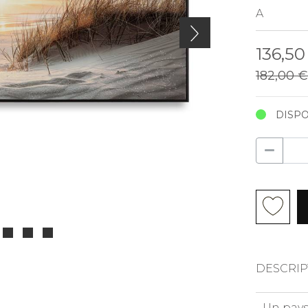
136,5
182,00 
DISPO
DESCRIP
Un pays