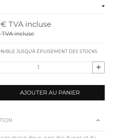
0 €
TVA incluse
€
TVA incluse
NIBLE JUSQU'À ÉPUISEMENT DES STOCKS
AJOUTER AU PANIER
TION
age marin doux, avec des dunes et du