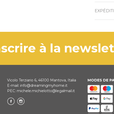
CARTES DE 
EXPÉDIT
Le prod
PAYPAL
3 jours 
VIREMENT B
Si le pr
'inscrire à la newsle
de livr
KLARNA
Paiement en 
Vicolo Terziario 6, 46100 Mantova, Italia
MODES DE P
E-mail:
info@dreamingmyhome.it
REDIRECTIO
PEC:
michele.michielotto@legalmail.it