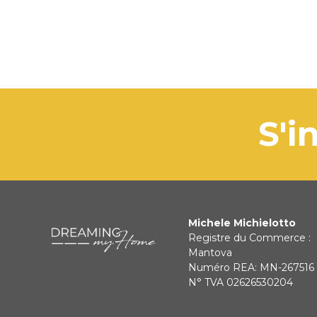
s
Michele Michielotto
Registre du Commerce :
Mantova
Numéro REA: MN-267516
N° TVA 02626530204