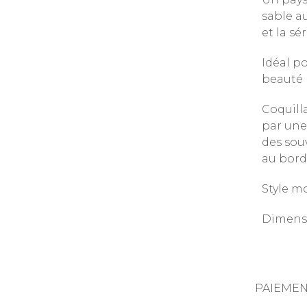
sable a
et la sé
Idéal po
beauté 
Coquilla
par une
des sou
au bord
Style m
Dimensio
PAIEMEN