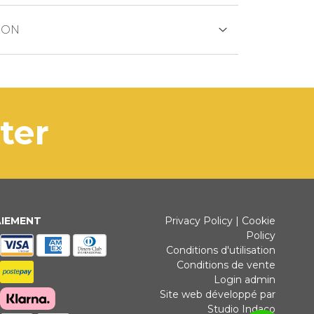
CRÉDIT
ION
uit est généralement expédié dans les
ouvrables.
ANCAIRE
oduit est en rupture de stock, les délais
tter
aison seront communiqués rapidement.
3 fois sans intérêt pour les commandes supérieures à 35 €
AIEMENT
Privacy Policy
|
Cookie
Policy
NS BANCAIRES
Conditions d'utilisation
Conditions de vente
Login admin
Site web développé par
Studio Indaco